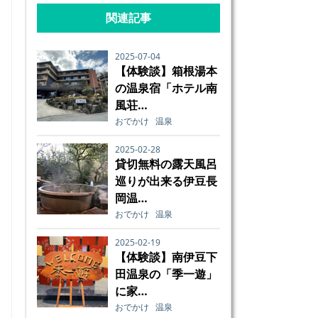
関連記事
2025-07-04
【体験談】箱根湯本
の温泉宿「ホテル南
風荘…
おでかけ
温泉
2025-02-28
貸切無料の露天風呂
巡りが出来る伊豆長
岡温…
おでかけ
温泉
2025-02-19
【体験談】南伊豆下
田温泉の「季一遊」
に家…
おでかけ
温泉