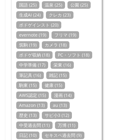
国語 (25)
温泉 (25)
公園 (25)
生成AI (24)
クレカ (23)
ボドゲインスト (20)
evernote (19)
フリマ (19)
筑駒 (19)
カメラ (18)
ボドゲ収納 (18)
PC・ソフト (18)
中学準備 (17)
栄東 (16)
筆記具 (16)
雑記 (15)
駒東 (15)
健康 (15)
AWS認定 (15)
漫画 (14)
Amazon (13)
au (13)
歴史 (13)
サピ小3 (12)
中受過去問 (11)
万博 (11)
日記 (10)
セキスペ過去問 (9)