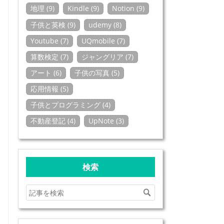
地理 (9)
Kindle (9)
Notion (9)
子供と英検 (9)
udemy (8)
Youtube (7)
UQmobile (7)
算数検定 (7)
ジャングリア (7)
アート (6)
子供の写真 (5)
応用情報 (5)
子供とプログラミング (4)
不動産登記 (4)
UpNote (3)
検索