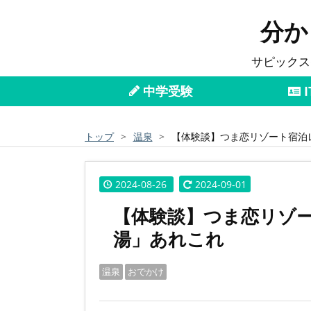
分か
サピックス
中学受験
I
トップ
>
温泉
>
【体験談】つま恋リゾート宿泊
2024
-
08
-
26
2024-09-01
【体験談】つま恋リゾ
湯」あれこれ
温泉
おでかけ