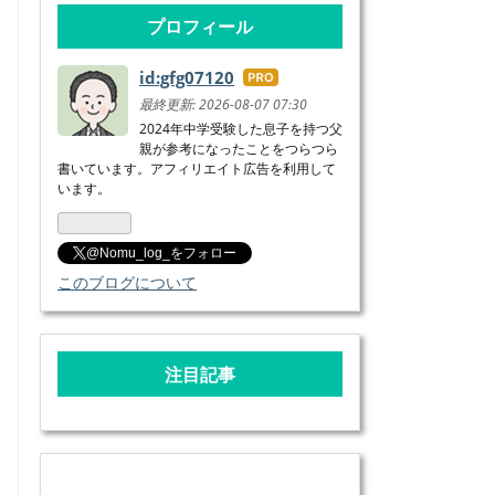
プロフィール
id:gfg07120
はて
なブ
最終更新:
2026-08-07 07:30
ログ
2024年中学受験した息子を持つ父
親が参考になったことをつらつら
Pro
書いています。アフィリエイト広告を利用して
います。
@Nomu_log_をフォロー
このブログについて
注目記事