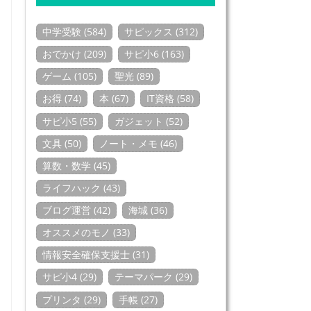
中学受験 (584)
サピックス (312)
おでかけ (209)
サピ小6 (163)
ゲーム (105)
聖光 (89)
お得 (74)
本 (67)
IT資格 (58)
サピ小5 (55)
ガジェット (52)
文具 (50)
ノート・メモ (46)
算数・数学 (45)
ライフハック (43)
ブログ運営 (42)
海城 (36)
オススメのモノ (33)
情報安全確保支援士 (31)
サピ小4 (29)
テーマパーク (29)
プリンタ (29)
手帳 (27)