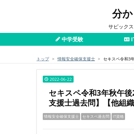
分か
サピックス
中学受験
I
トップ
>
情報安全確保支援士
>
セキスペ令和3
2022
-
06
-
22
セキスペ令和3年秋午後
支援士過去問】【他組
情報安全確保支援士
セキスペ過去問
IT資格