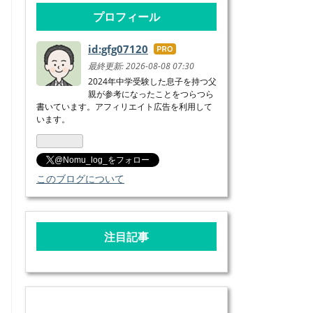
プロフィール
id:gfg07120
はて
なブ
最終更新:
2026-08-08 07:30
ログ
2024年中学受験した息子を持つ父
親が参考になったことをつらつら
Pro
書いています。アフィリエイト広告を利用して
います。
@Nomu_log_をフォロー
このブログについて
注目記事