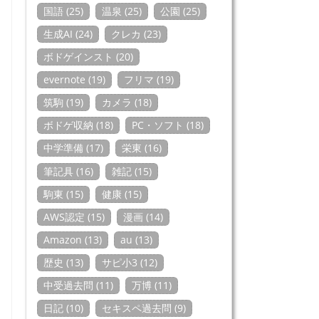
国語 (25)
温泉 (25)
公園 (25)
生成AI (24)
クレカ (23)
ボドゲインスト (20)
evernote (19)
フリマ (19)
筑駒 (19)
カメラ (18)
ボドゲ収納 (18)
PC・ソフト (18)
中学準備 (17)
栄東 (16)
筆記具 (16)
雑記 (15)
駒東 (15)
健康 (15)
AWS認定 (15)
漫画 (14)
Amazon (13)
au (13)
歴史 (13)
サピ小3 (12)
中受過去問 (11)
万博 (11)
日記 (10)
セキスペ過去問 (9)