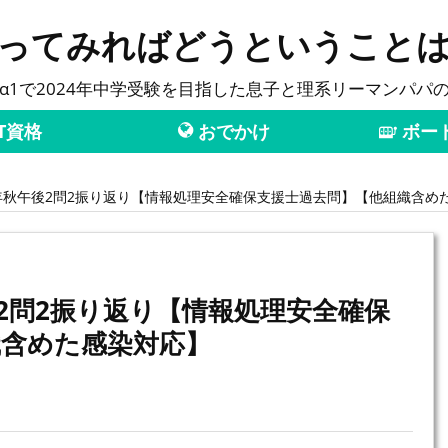
ってみればどうということ
α1で2024年中学受験を目指した息子と理系リーマンパパ
T資格
おでかけ
ボー
年秋午後2問2振り返り【情報処理安全確保支援士過去問】【他組織含め
2問2振り返り【情報処理安全確保
織含めた感染対応】