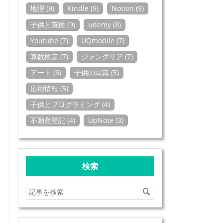
地理 (9)
Kindle (9)
Notion (9)
子供と英検 (9)
udemy (8)
Youtube (7)
UQmobile (7)
算数検定 (7)
ジャングリア (7)
アート (6)
子供の写真 (5)
応用情報 (5)
子供とプログラミング (4)
不動産登記 (4)
UpNote (3)
検索