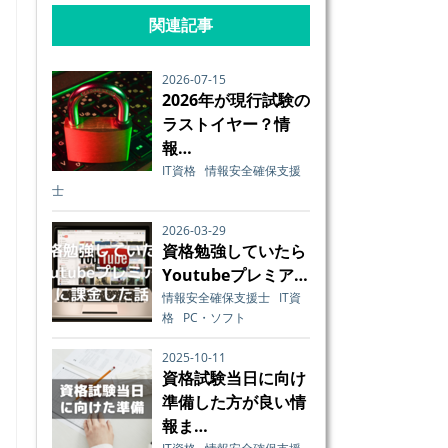
関連記事
2026-07-15
2026年が現行試験の
ラストイヤー？情
報…
IT資格
情報安全確保支援
士
2026-03-29
資格勉強していたら
Youtubeプレミア…
情報安全確保支援士
IT資
格
PC・ソフト
2025-10-11
資格試験当日に向け
準備した方が良い情
報ま…