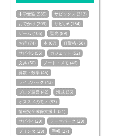
中学受験 (585)
サピックス (313)
おでかけ (209)
サピ小6 (164)
ゲーム (105)
聖光 (89)
お得 (74)
本 (67)
IT資格 (58)
サピ小5 (55)
ガジェット (52)
文具 (50)
ノート・メモ (46)
算数・数学 (45)
ライフハック (43)
ブログ運営 (42)
海城 (36)
オススメのモノ (33)
情報安全確保支援士 (31)
サピ小4 (29)
テーマパーク (29)
プリンタ (29)
手帳 (27)